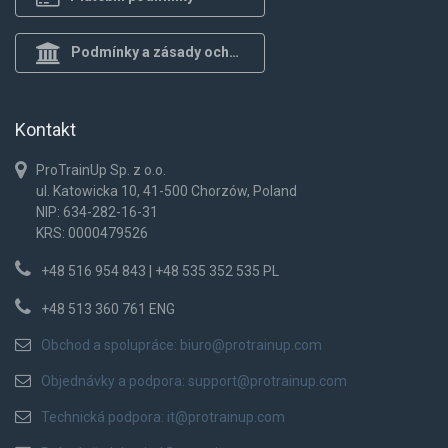
Podmínky a zásady ochrany osob.
Kontakt
ProTrainUp Sp. z o.o.
ul. Katowicka 10, 41-500 Chorzów, Poland
NIP: 634-282-16-31
KRS: 0000479526
+48 516 954 843 | +48 535 352 535 PL
+48 513 360 761 ENG
Obchod a spolupráce:
biuro@protrainup.com
Objednávky a podpora:
support@protrainup.com
Technická podpora:
it@protrainup.com