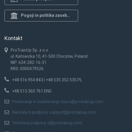
Pogoji in politika zasebnosti
Kontakt
ProTrainUp Sp. z o.o.
ul. Katowicka 10, 41-500 Chorzów, Poland
NIP: 634-282-16-31
KRS: 0000479526
+48 516 954 843 | +48 535 352 535 PL
+48 513 360 761 ENG
Poslovanje in sodelovanje:
biuro@protrainup.com
Naročila in podpora:
support@protrainup.com
Tehnična podpora:
it@protrainup.com