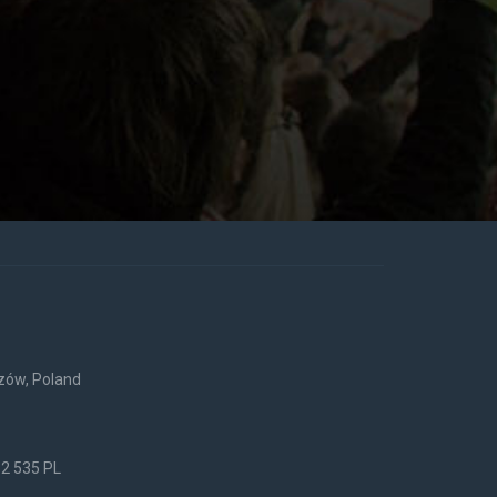
rzów, Poland
52 535 PL