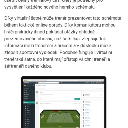
ušetřit cenný tréninkový čas, který je potřebný pro
vysvětlení každého nového herního schématu.
Díky virtuální šatně může trenér prezentovat tato schémata
během taktické online porady. Díky komunikátoru mohou
hráči prakticky ihned pokládat otázky ohledně
prezentovaného obsahu, což šetří čas, zlepšuje tok
informací mezi trenérem a hráčem a v důsledku může
zlepšit sportovní výsledek. Podobně funguje i virtuální
trenérská šatna, do které mají přístup všichni trenéři a
šéftrenéři daného klubu.