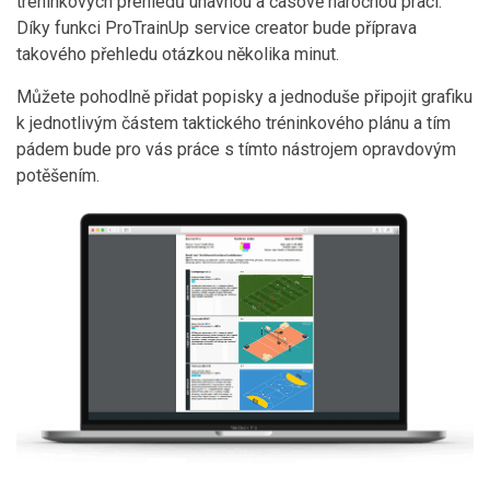
tréninkových přehledů únavnou a časově náročnou prací.
Díky funkci ProTrainUp service creator bude příprava
takového přehledu otázkou několika minut.
Můžete pohodlně přidat popisky a jednoduše připojit grafiku
k jednotlivým částem taktického tréninkového plánu a tím
pádem bude pro vás práce s tímto nástrojem opravdovým
potěšením.