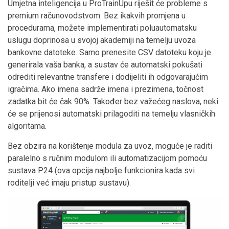
Umjetna inteligencija u ProTrainUpu riješit će probleme s
premium računovodstvom. Bez ikakvih promjena u
procedurama, možete implementirati poluautomatsku
uslugu doprinosa u svojoj akademiji na temelju uvoza
bankovne datoteke. Samo prenesite CSV datoteku koju je
generirala vaša banka, a sustav će automatski pokušati
odrediti relevantne transfere i dodijeliti ih odgovarajućim
igračima. Ako imena sadrže imena i prezimena, točnost
zadatka bit će čak 90%. Također bez važećeg naslova, neki
će se prijenosi automatski prilagoditi na temelju vlasničkih
algoritama.
Bez obzira na korištenje modula za uvoz, moguće je raditi
paralelno s ručnim modulom ili automatizacijom pomoću
sustava P24 (ova opcija najbolje funkcionira kada svi
roditelji već imaju pristup sustavu).