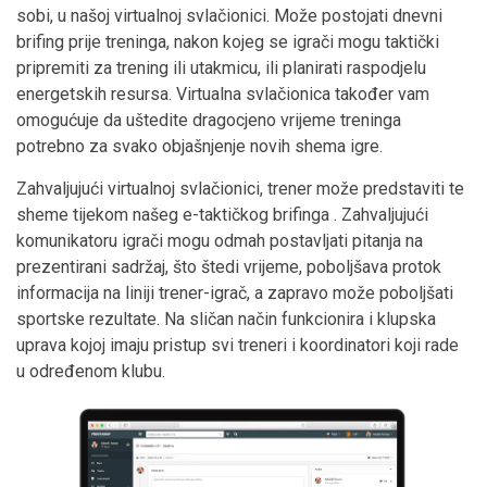
sobi, u našoj virtualnoj svlačionici. Može postojati dnevni
brifing prije treninga, nakon kojeg se igrači mogu taktički
pripremiti za trening ili utakmicu, ili planirati raspodjelu
energetskih resursa. Virtualna svlačionica također vam
omogućuje da uštedite dragocjeno vrijeme treninga
potrebno za svako objašnjenje novih shema igre.
Zahvaljujući virtualnoj svlačionici, trener može predstaviti te
sheme tijekom našeg e-taktičkog brifinga . Zahvaljujući
komunikatoru igrači mogu odmah postavljati pitanja na
prezentirani sadržaj, što štedi vrijeme, poboljšava protok
informacija na liniji trener-igrač, a zapravo može poboljšati
sportske rezultate. Na sličan način funkcionira i klupska
uprava kojoj imaju pristup svi treneri i koordinatori koji rade
u određenom klubu.