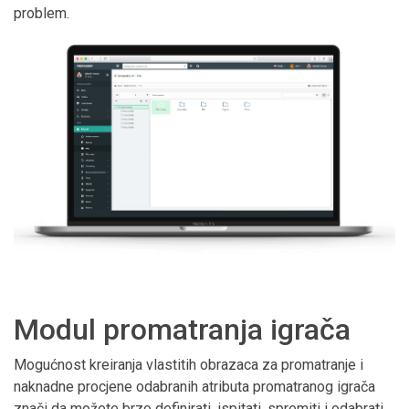
problem.
Modul promatranja igrača
Mogućnost kreiranja vlastitih obrazaca za promatranje i
naknadne procjene odabranih atributa promatranog igrača
znači da možete brzo definirati, ispitati, spremiti i odabrati