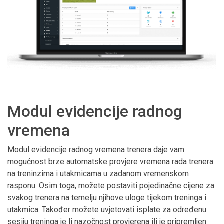
Modul evidencije radnog
vremena
Modul evidencije radnog vremena trenera daje vam
mogućnost brze automatske provjere vremena rada trenera
na treninzima i utakmicama u zadanom vremenskom
rasponu. Osim toga, možete postaviti pojedinačne cijene za
svakog trenera na temelju njihove uloge tijekom treninga i
utakmica. Također možete uvjetovati isplate za određenu
sesiju treninga je li nazočnost provjerena ili je pripremljen