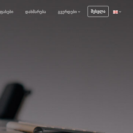
ᲨᲔᲡᲕᲚᲐ
ᲤᲐᲡᲔᲑᲘ
ᲓᲐᲮᲛᲐᲠᲔᲑᲐ
ᲒᲕᲔᲠᲓᲔᲑᲘ