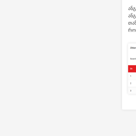
ან
ან
თა
როგ