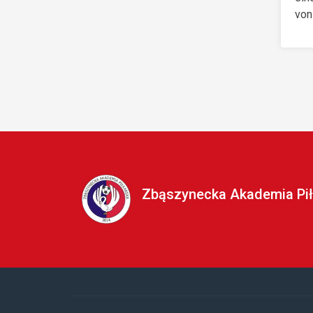
von
Zbąszynecka Akademia Pił