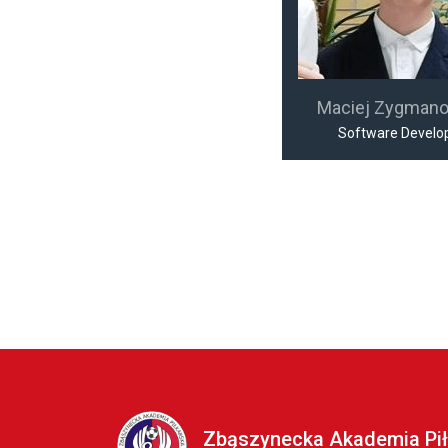
Maciej Zygman
Software Develo
Zbąszynecka Akademia Pił