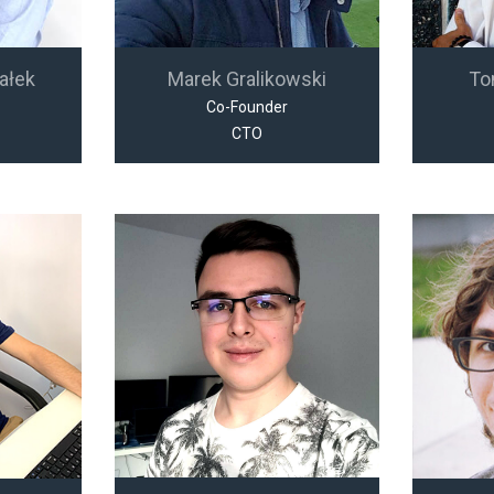
ałek
Marek Gralikowski
To
Co-Founder
CTO