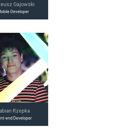
teusz Gajowski
obile Developer
abian Rzepka
ont-end Developer