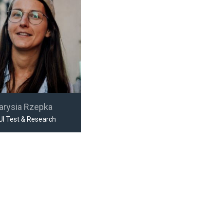
arysia Rzepka
UI Test & Research