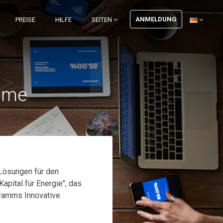
ANMELDUNG
PREISE
HILFE
SEITEN
äume
Lösungen für den
pital für Energie", das
gramms Innovative