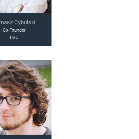
masz Cybulski
Co-Founder
CSO