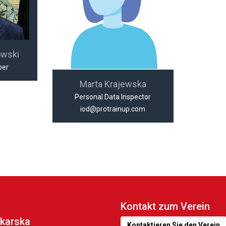
owski
per
Marta Krajewska
Personal Data Inspector
iod@protrainup.com
Kontakt zum Verein
karska
Kontaktieren Sie den Verein