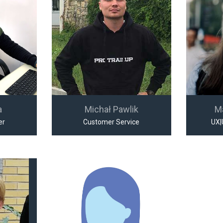
a
Michał Pawlik
M
er
Customer Service
UX|