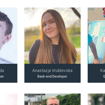
jda
Anastazja Vrublevska
Ka
per
Back-end Developer
G