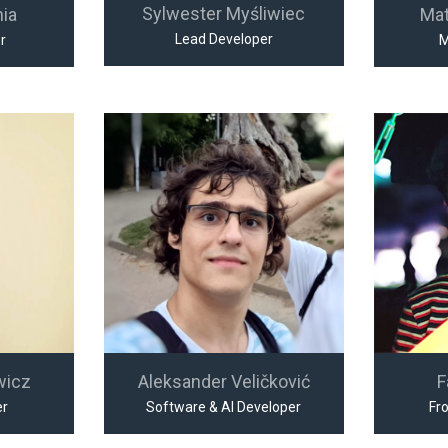
Sylwester Myśliwiec
nia
Ma
Lead Developer
r
M
wicz
Aleksander Veličković
F
er
Software & AI Developer
Fr