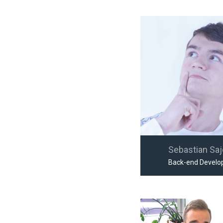
Sebastian Sa
Back-end Develo