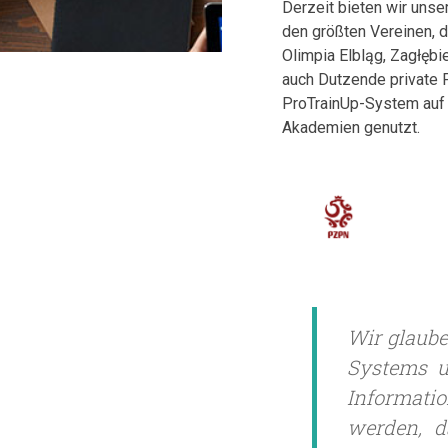
Derzeit bieten wir unse
den größten Vereinen, d
Olimpia Elbląg, Zagłęb
auch Dutzende private
ProTrainUp-System auf 
Akademien genutzt.
Wir glaube
Systems u
Informati
werden, da