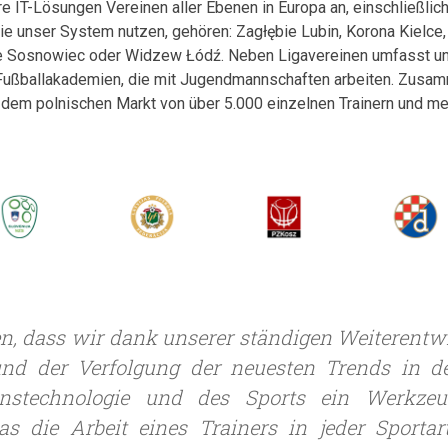
re IT-Lösungen Vereinen aller Ebenen in Europa an, einschließlic
ie unser System nutzen, gehören: Zagłębie Lubin, Korona Kielce
ie Sosnowiec oder Widzew Łódź. Neben Ligavereinen umfasst un
 Fußballakademien, die mit Jugendmannschaften arbeiten. Zusa
dem polnischen Markt von über 5.000 einzelnen Trainern und me
n, dass wir dank unserer ständigen Weiterentw
nd der Verfolgung der neuesten Trends in d
onstechnologie und des Sports ein Werkzeu
s die Arbeit eines Trainers in jeder Sportart