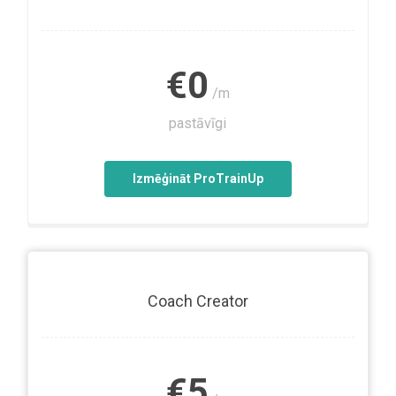
€0
/m
pastāvīgi
Izmēģināt ProTrainUp
Coach Creator
€5