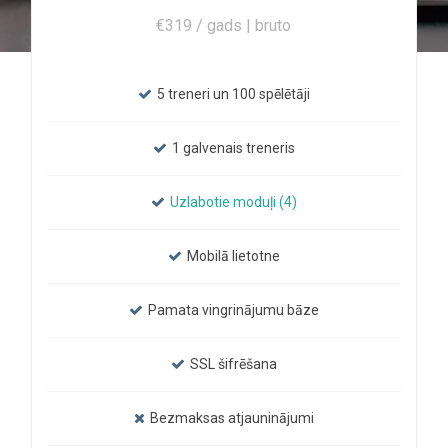
€319 / gads | bruto
5 treneri un 100 spēlētāji
1 galvenais treneris
Uzlabotie moduļi (4)
Mobilā lietotne
Pamata vingrinājumu bāze
SSL šifrēšana
Bezmaksas atjauninājumi