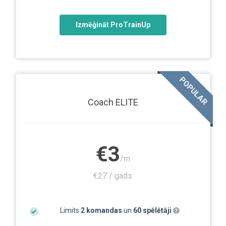
Izmēģināt ProTrainUp
POPULAR
Coach ELITE
€3
/m
€27 / gads
Limits
2 komandas
un
60 spēlētāji