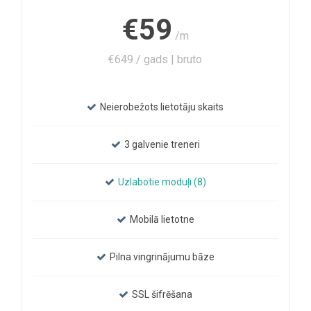
€59
/m
€649 / gads | bruto
Neierobežots lietotāju skaits
3 galvenie treneri
Uzlabotie moduļi (8)
Mobilā lietotne
Pilna vingrinājumu bāze
SSL šifrēšana