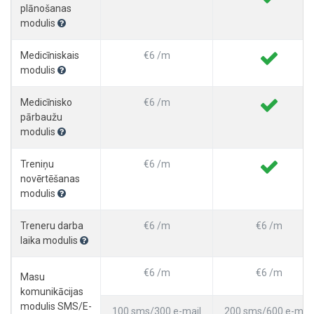
plānošanas
modulis
Medicīniskais
€6 /m
modulis
Medicīnisko
€6 /m
pārbaužu
modulis
Treniņu
€6 /m
novērtēšanas
modulis
Treneru darba
€6 /m
€6 /m
laika modulis
€6 /m
€6 /m
Masu
komunikācijas
modulis SMS/E-
100 sms/300 e-mail
200 sms/600 e-mail