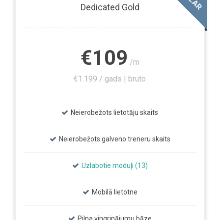
Dedicated Gold
€109
/m
€1.199 / gads | bruto
Neierobežots lietotāju skaits
Neierobežots galveno treneru skaits
Uzlabotie moduļi (13)
Mobilā lietotne
Pilna vingrinājumu bāze