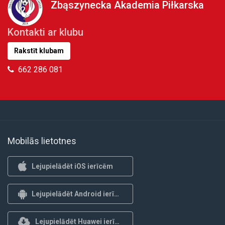
Zbąszynecka Akademia Piłkarska
Kontakti ar klubu
Rakstīt klubam
662 286 081
Mobilās lietotnes
Lejupielādēt iOS ierīcēm
Lejupielādēt Android ierīcēm
Lejupielādēt Huawei ierīcēm