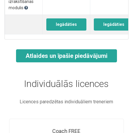
izrakstīšanas
modulis
Iegādāties
Iegādāties
Atlaides un īpašie piedāvājumi
Individuālās licences
Licences paredzētas individuāliem treneriem
Coach FREE