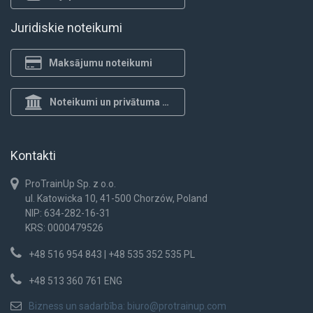
Juridiskie noteikumi
Maksājumu noteikumi
Noteikumi un privātuma politika
Kontakti
ProTrainUp Sp. z o.o.
ul. Katowicka 10, 41-500 Chorzów, Poland
NIP: 634-282-16-31
KRS: 0000479526
+48 516 954 843 | +48 535 352 535 PL
+48 513 360 761 ENG
Bizness un sadarbība:
biuro@protrainup.com