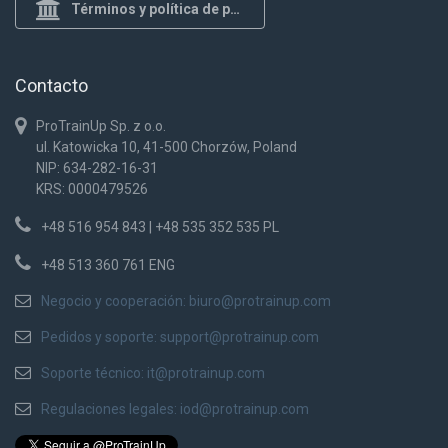
Términos y política de privacidad
Contacto
ProTrainUp Sp. z o.o.
ul. Katowicka 10, 41-500 Chorzów, Poland
NIP: 634-282-16-31
KRS: 0000479526
+48 516 954 843 | +48 535 352 535 PL
+48 513 360 761 ENG
Negocio y cooperación:
biuro@protrainup.com
Pedidos y soporte:
support@protrainup.com
Soporte técnico:
it@protrainup.com
Regulaciones legales:
iod@protrainup.com